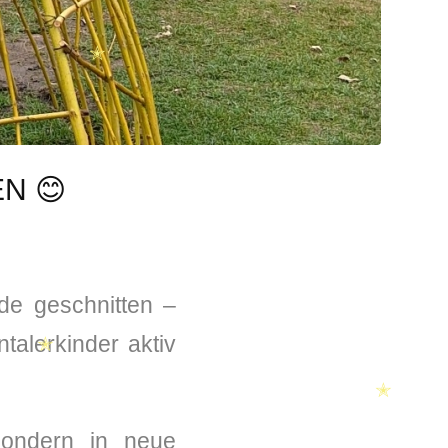
N 😊
de geschnitten –
talerkinder aktiv
✭
sondern in neue