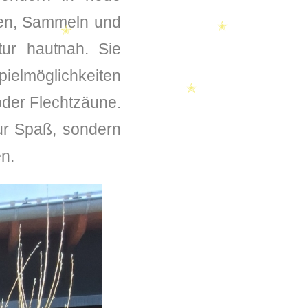
den, Sammeln und
tur hautnah. Sie
✭
✭
✭
ielmöglichkeiten
✭
oder Flechtzäune.
ur Spaß, sondern
en.
✭