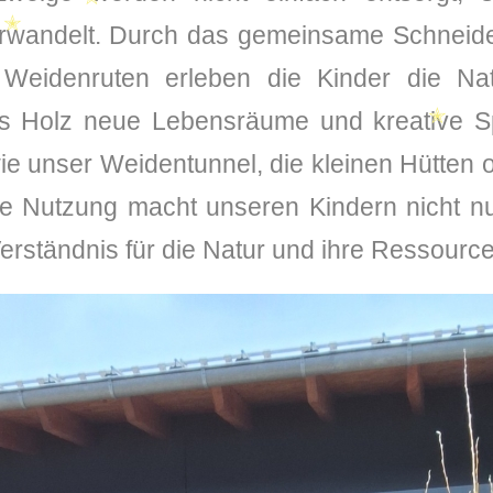
erwandelt. Durch das gemeinsame Schnei
✭
 Weidenruten erleben die Kinder die Na
us Holz neue Lebensräume und kreative Sp
✭
✭
ie unser Weidentunnel, die kleinen Hütten 
ge Nutzung macht unseren Kindern nicht n
✭
Verständnis für die Natur und ihre Ressourc
✭