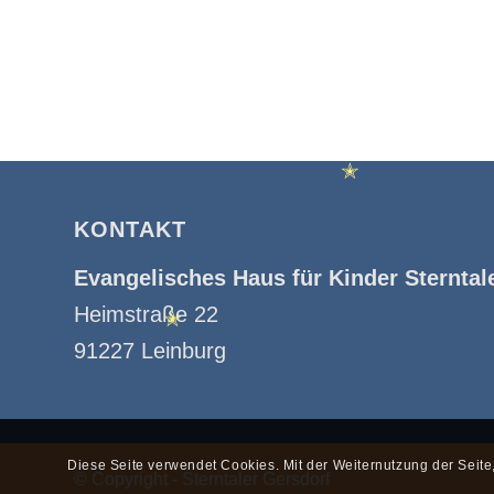
KONTAKT
Evangelisches Haus für Kinder Sterntal
Heimstraße 22
91227 Leinburg
✭
Diese Seite verwendet Cookies. Mit der Weiternutzung der Seit
© Copyright - Sterntaler Gersdorf