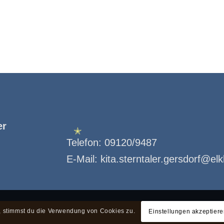
✭
er
Telefon:
09120/9487
E-Mail:
kita.sterntaler.gersdorf@el
✭
e, stimmst du die Verwendung von Cookies zu.
Einstellungen akzeptier