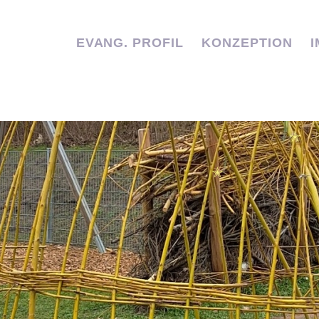
EVANG. PROFIL
KONZEPTION
✭
✭
✭