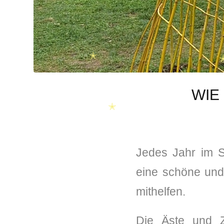
✭
✭
WIE
✭
Jedes Jahr im S
eine schöne und 
mithelfen.
Die Äste und Z