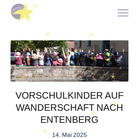
✭
✭
✭
✭
✭
✭
✭
✭
VORSCHULKINDER AUF
WANDERSCHAFT NACH
✭
✭
ENTENBERG
14. Mai 2025
✭