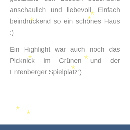
✭
✭
anschaulich und liebevoll. Einfach
✭
beindruckend so ein schönes Haus
✭
✭
:)
Ein Highlight war auch noch das
Picknick im Grünen und der
✭
✭
Entenberger Spielplatz:)
✭
✭
✭