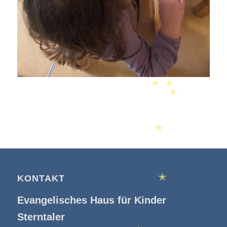
✭
✭
✭
✭
✭
KONTAKT
Evangelisches Haus für Kinder
✭
Sterntaler