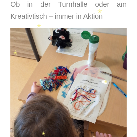
✭
✭
Ob in der Turnhalle oder am
Kreativtisch – immer in Aktion
✭
✭
✭
✭