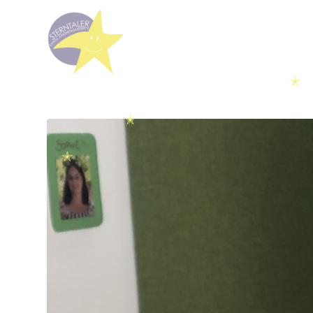
✭
✭
✭