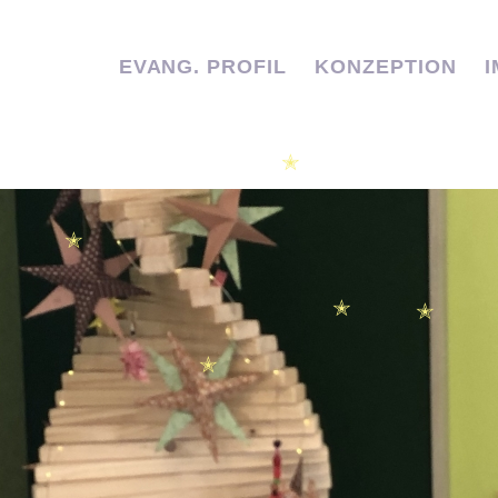
✭
EVANG. PROFIL
KONZEPTION
✭
✭
✭
✭
✭