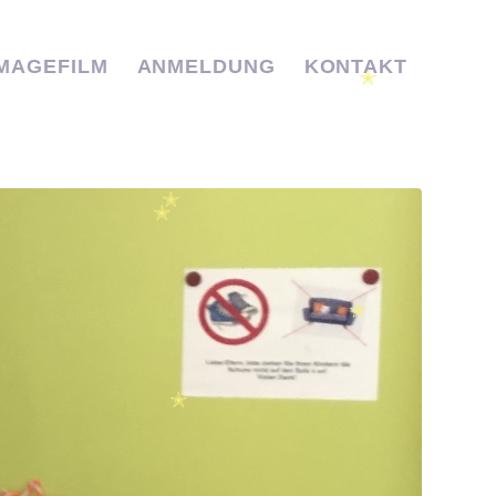
✭
IMAGEFILM
ANMELDUNG
KONTAKT
✭
✭
✭
✭
✭