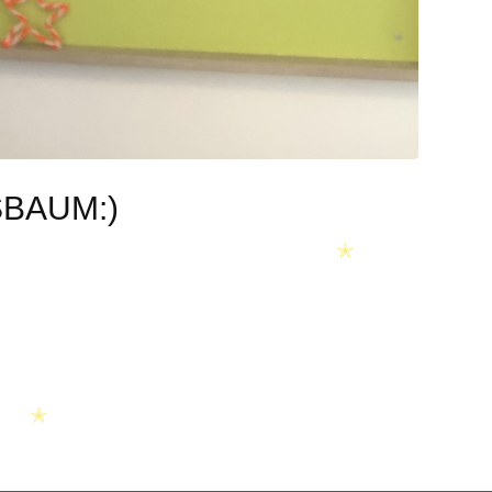
BAUM:)
✭
✭