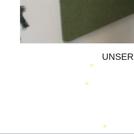
UNSER
✭
✭