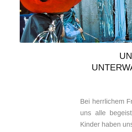
UN
UNTERWA
✭
Bei herrlichem F
uns alle begeis
Kinder haben uns