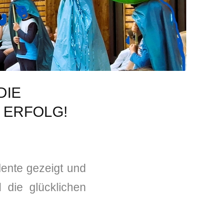
DIE
✭
 ERFOLG!
lente gezeigt und
 die glücklichen