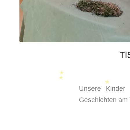
TI
Unsere Kinder 
✭
✭
Geschichten am T
✭