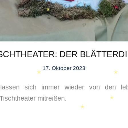
✭
✭
SCHTHEATER: DER BLÄTTERD
17. Oktober 2023
lassen sich immer wieder von den leb
✭
✭
ischtheater mitreißen.
✭