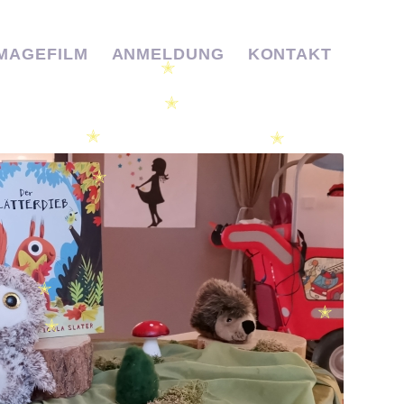
IMAGEFILM
ANMELDUNG
KONTAKT
✭
✭
✭
✭
✭
✭
✭
✭