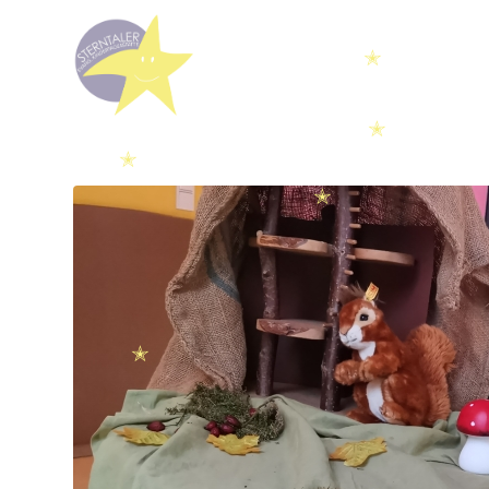
✭
✭
✭
✭
✭