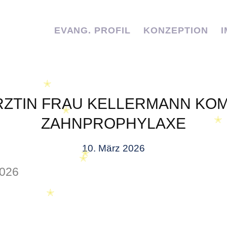
EVANG. PROFIL
KONZEPTION
✭
ZTIN FRAU KELLERMANN KO
✭
ZAHNPROPHYLAXE
✭
10. März 2026
✭
2026
✭
✭