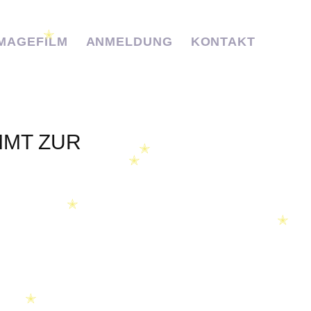
✭
IMAGEFILM
ANMELDUNG
KONTAKT
MMT ZUR
✭
✭
✭
✭
✭