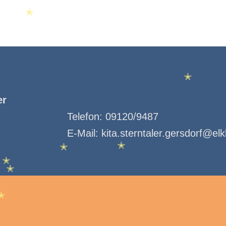
✭
✭
er
Telefon:
09120/9487
E-Mail:
kita.sterntaler.gersdorf@el
✭
✭
✭
✭
✭