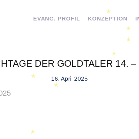
✭
EVANG. PROFIL
KONZEPTION
✭
✭
✭
✭
TAGE DER GOLDTALER 14. – 2
16. April 2025
✭
✭
2025
✭