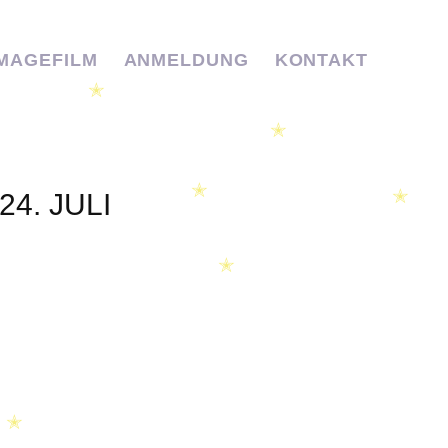
IMAGEFILM
ANMELDUNG
KONTAKT
✭
✭
4. JULI
✭
✭
✭
✭