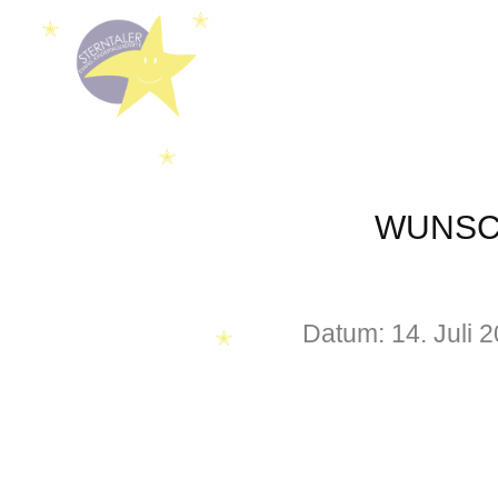
✭
✭
✭
WUNSCH
Datum:
14. Juli 
✭