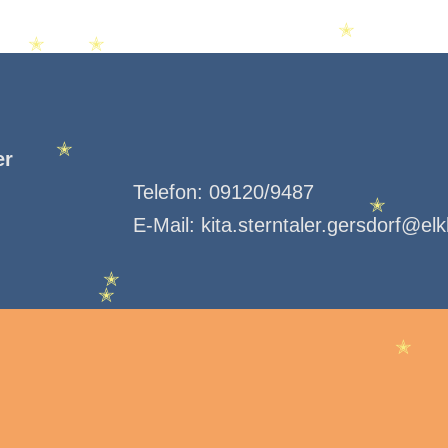
✭
✭
✭
er
✭
Telefon:
09120/9487
✭
E-Mail:
kita.sterntaler.gersdorf@el
✭
✭