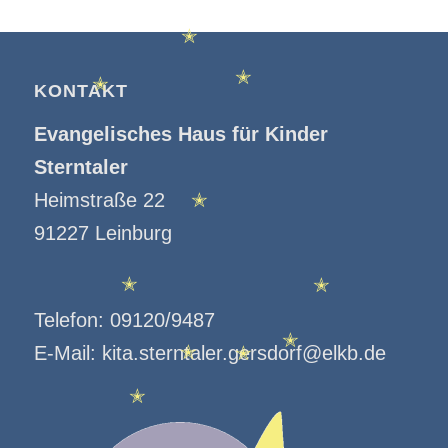
✭
✭
✭
KONTAKT
✭
Evangelisches Haus für Kinder
Sterntaler
Heimstraße 22
✭
91227 Leinburg
✭
✭
Telefon:
09120/9487
✭
E-Mail:
kita.sterntaler.gersdorf@elkb.de
✭
✭
✭