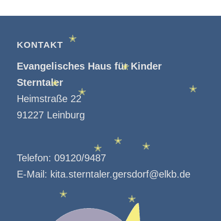
KONTAKT
✭
Evangelisches Haus für Kinder
✭
Sterntaler
✭
✭
✭
Heimstraße 22
91227 Leinburg
✭
✭
✭
Telefon:
09120/9487
E-Mail:
kita.sterntaler.gersdorf@elkb.de
✭
✭