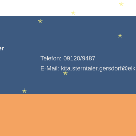
✭
✭
✭
✭
er
Telefon:
09120/9487
E-Mail:
kita.sterntaler.gersdorf@el
✭
✭