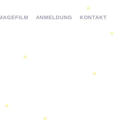
✭
IMAGEFILM
ANMELDUNG
KONTAKT
✭
✭
✭
✭
✭