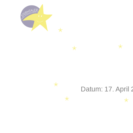
✭
✭
✭
Datum:
17. April
✭
✭
✭