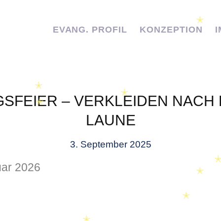
✭
EVANG. PROFIL
KONZEPTION
✭
✭
SFEIER – VERKLEIDEN NACH
✭
LAUNE
3. September 2025
uar 2026
✭
✭
✭