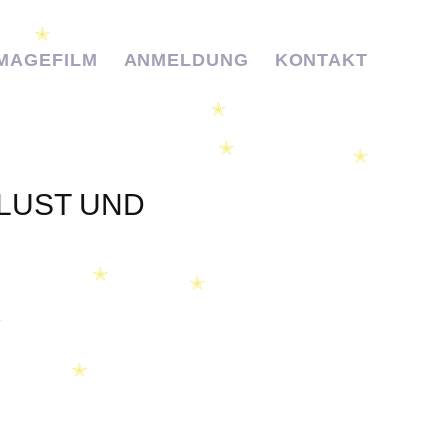
✭
IMAGEFILM
ANMELDUNG
KONTAKT
✭
✭
✭
 LUST UND
✭
✭
✭