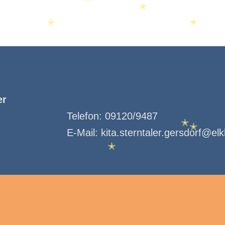
✭
✭
✭
✭
✭
er
Telefon:
09120/9487
E-Mail:
kita.sterntaler.gersdorf@el
✭
✭
✭