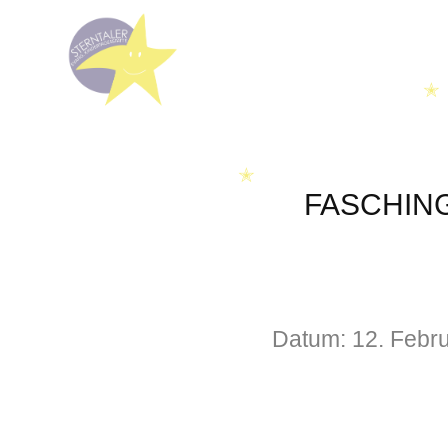
✭
✭
FASCHING
Datum:
12. Febr