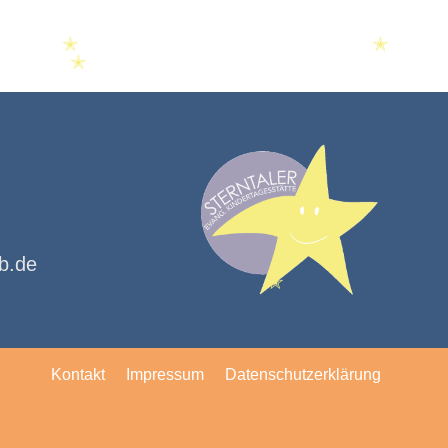
✭
✭
✭
kb.de
✭
Kontakt
Impressum
Datenschutzerklärung