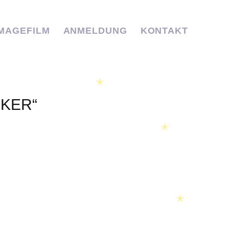
IMAGEFILM
ANMELDUNG
KONTAKT
✭
KER“
✭
✭