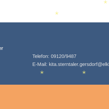
✭
✭
er
Telefon:
09120/9487
E-Mail:
kita.sterntaler.gersdorf@el
✭
✭