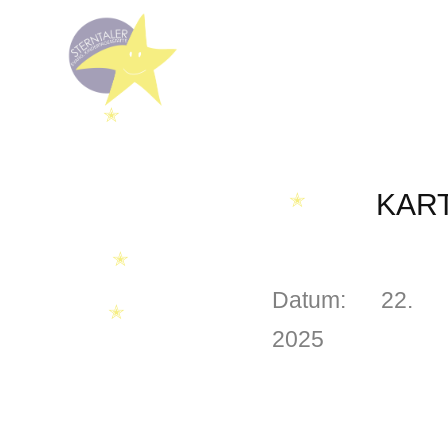
✭
KAR
✭
✭
Datum:
22. 
✭
2025