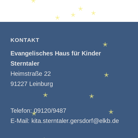
✭
✭
✭
✭
✭
KONTAKT
✭
Evangelisches Haus für Kinder
Sterntaler
Heimstraße 22
✭
91227 Leinburg
✭
✭
Telefon:
09120/9487
✭
✭
E-Mail:
kita.sterntaler.gersdorf@elkb.de