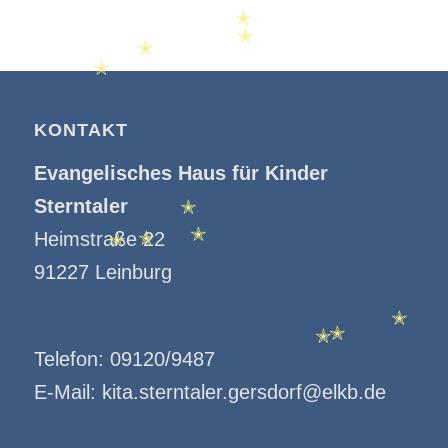
✭
✭
✭
✭
KONTAKT
Evangelisches Haus für Kinder
Sterntaler
✭
Heimstraße 22
✭
✭
✭
91227 Leinburg
✭
✭
✭
Telefon:
09120/9487
E-Mail:
kita.sterntaler.gersdorf@elkb.de