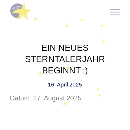
✭
✭
✭
✭
✭
EIN NEUES
STERNTALERJAHR
BEGINNT :)
✭
✭
16. April 2025
✭
Datum:
27. August 2025
✭
✭