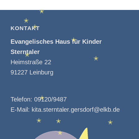
✭
✭
✭
KONTAKT
✭
Evangelisches Haus für Kinder
✭
Sterntaler
✭
Heimstraße 22
✭
91227 Leinburg
Telefon:
09120/9487
✭
E-Mail:
kita.sterntaler.gersdorf@elkb.de
✭
✭
✭
✭