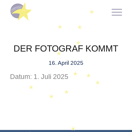
✭
✭
✭
✭
✭
DER FOTOGRAF KOMMT
✭
16. April 2025
Datum:
1. Juli 2025
✭
✭
✭
✭
✭
✭