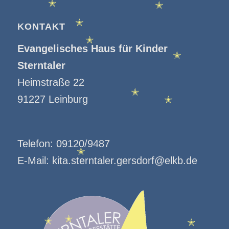
✭
✭
✭
KONTAKT
✭
✭
Evangelisches Haus für Kinder
Sterntaler
✭
Heimstraße 22
✭
91227 Leinburg
✭
Telefon:
09120/9487
E-Mail:
kita.sterntaler.gersdorf@elkb.de
✭
✭