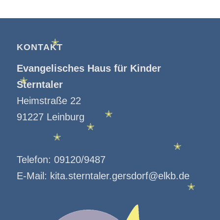
✭
KONTAKT
Evangelisches Haus für Kinder
Sterntaler
✭
Heimstraße 22
91227 Leinburg
✭
✭
✭
✭
Telefon:
09120/9487
E-Mail:
kita.sterntaler.gersdorf@elkb.de
✭