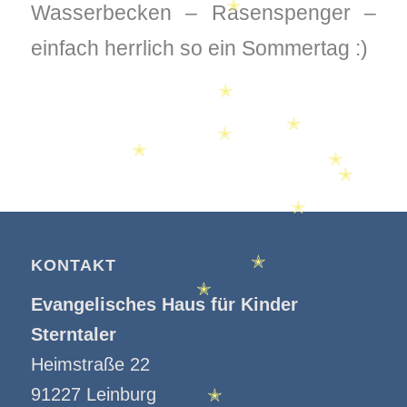
Wasserbecken – Rasenspenger –
✭
einfach herrlich so ein Sommertag :)
✭
✭
✭
✭
✭
✭
✭
KONTAKT
✭
Evangelisches Haus für Kinder
✭
Sterntaler
Heimstraße 22
91227 Leinburg
✭