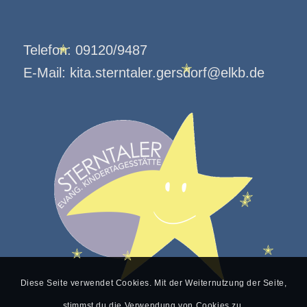
Telefon:
09120/9487
✭
E-Mail:
kita.sterntaler.gersdorf@elkb.de
✭
✭
✭
✭
✭
✭
Diese Seite verwendet Cookies. Mit der Weiternutzung der Seite,
stimmst du die Verwendung von Cookies zu.