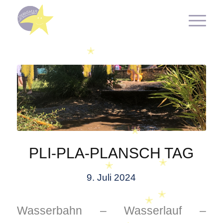
✭
✭
✭
✭
✭
✭
PLI-PLA-PLANSCH TAG
✭
✭
9. Juli 2024
✭
✭
Wasserbahn – Wasserlauf –