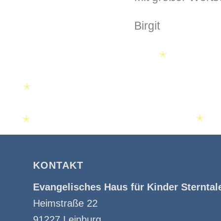
Birgit
✭
✭
✭
✭
KONTAKT
✭
Evangelisches Haus für Kinder Sterntal
Heimstraße 22
91227 Leinburg