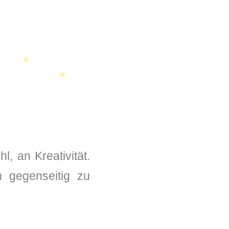
✭
✭
, an Kreativität.
✭
h gegenseitig zu