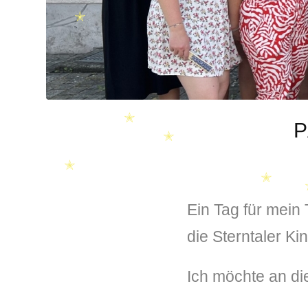
✭
P
✭
✭
✭
Ein Tag für mein
✭
die Sterntaler Kin
✭
Ich möchte an di