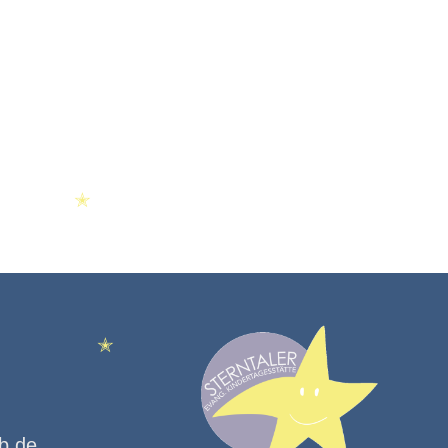
✭
kb.de