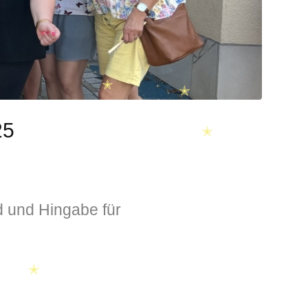
✭
25
✭
✭
✭
d und Hingabe für