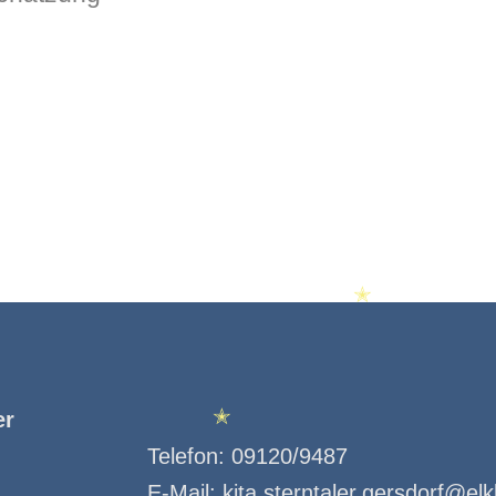
✭
er
✭
Telefon:
09120/9487
E-Mail:
kita.sterntaler.gersdorf@el