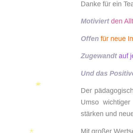
Danke für ein Te
Motiviert
den Allt
Offen
für neue Im
Zugewandt
auf j
Und das Positive
Der pädagogische
Umso wichtiger 
✭
✭
stärken und neue
Mit großer Wert