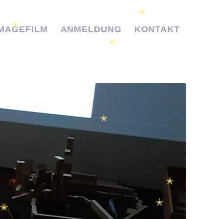
✭
✭
IMAGEFILM
ANMELDUNG
KONTAKT
✭
✭
✭
✭
✭
✭