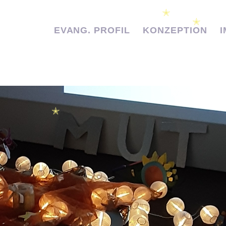
✭
EVANG. PROFIL
KONZEPTION
✭
✭