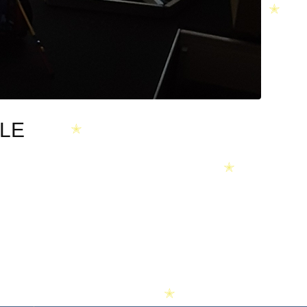
✭
LE
✭
✭