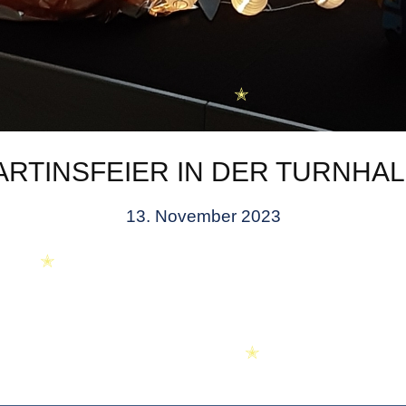
✭
✭
✭
ARTINSFEIER IN DER TURNHAL
✭
13. November 2023
✭
✭