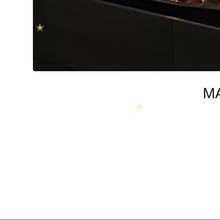
✭
M
✭