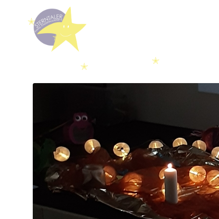
✭
✭
✭
✭