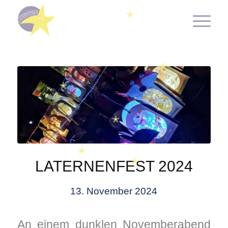
✭
✭
✭
✭
✭
✭
LATERNENFEST 2024
✭
13. November 2024
An einem dunklen Novemberabend