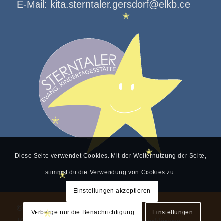
E-Mail:
kita.sterntaler.gersdorf@elkb.de
✭
✭
✭
Diese Seite verwendet Cookies. Mit der Weiternutzung der Seite,
✭
stimmst du die Verwendung von Cookies zu.
✭
Einstellungen akzeptieren
© Copyright - Sterntaler Gersdorf
Verberge nur die Benachrichtigung
Einstellungen