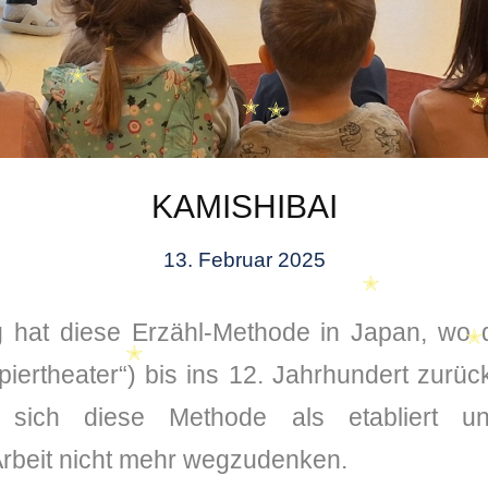
✭
✭
KAMISHIBAI
13. Februar 2025
✭
 hat diese Erzähl-Methode in Japan, wo d
piertheater“) bis ins 12. Jahrhundert zurüc
t sich diese Methode als etabliert 
✭
rbeit nicht mehr wegzudenken.
✭