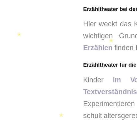
Erzähltheater bei de
Hier weckt das 
wichtigen Gru
Erzählen
finden
Erzähltheater für di
✭
Kinder
im Vor
✭
Textverständnis
Experimentieren 
schult altersgere