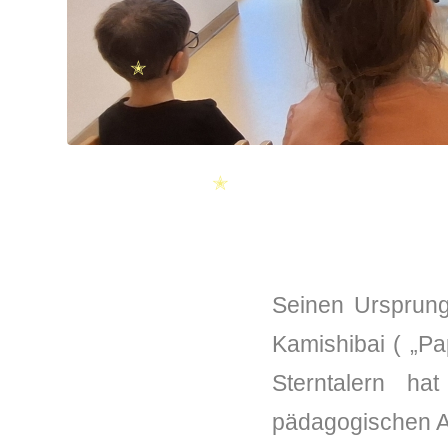
✭
✭
✭
Seinen Ursprung
Kamishibai ( „Pa
Sterntalern ha
pädagogischen A