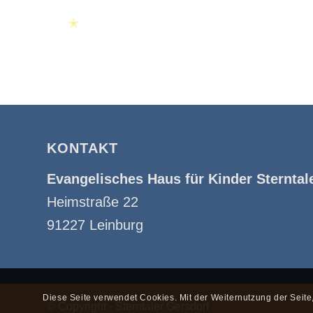
✭
✭
KONTAKT
Evangelisches Haus für Kinder Sterntal
Heimstraße 22
91227 Leinburg
Diese Seite verwendet Cookies. Mit der Weiternutzung der Seit
© Copyright - Sterntaler Gersdorf