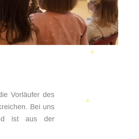
✭
✭
✭
ie Vorläufer des
kreichen. Bei uns
und ist aus der
✭
✭