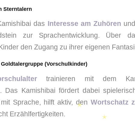
n Sterntalern
Kamishibai das
Interesse am Zuhören
und 
ndstein zur Sprachentwicklung. Über 
 Kinder den Zugang zu ihrer eigenen Fantas
e Goldtalergruppe (Vorschulkinder)
schulalter
trainieren mit dem Kami
. Das Kamishibai fördert dabei spieleris
mit Sprache, hilft aktiv, den
Wortschatz z
cht Erzählfertigkeiten.
✭