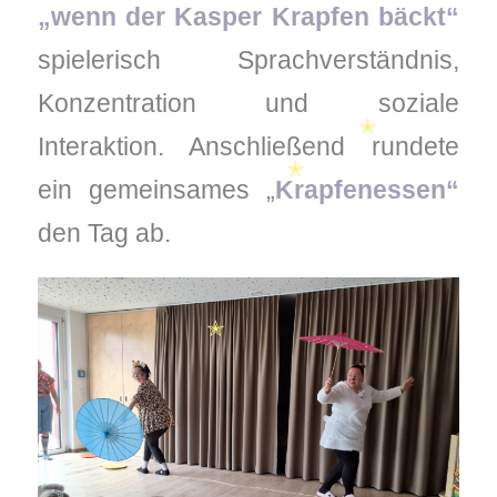
„
wenn der Kasper Krapfen bäckt
“
spielerisch Sprachverständnis,
✭
Konzentration und soziale
Interaktion. Anschließend rundete
✭
ein gemeinsames „
Krapfenessen
“
den Tag ab.
✭
✭