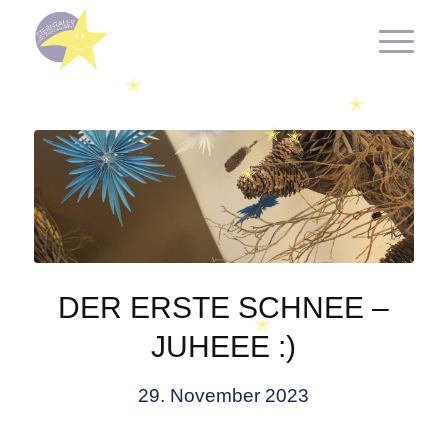
✭
✭
✭
✭
✭
DER ERSTE SCHNEE –
JUHEEE :)
✭
29. November 2023