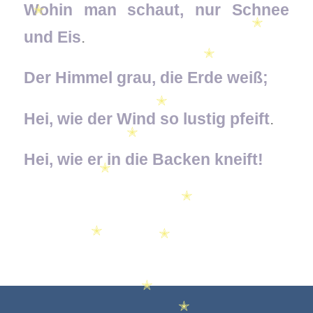
Wohin man schaut, nur Schnee
✭
✭
und Eis
.
✭
Der Himmel grau, die Erde weiß;
Hei, wie der Wind so lustig pfeift
.
✭
✭
Hei, wie er in die Backen kneift!
✭
✭
✭
✭
✭