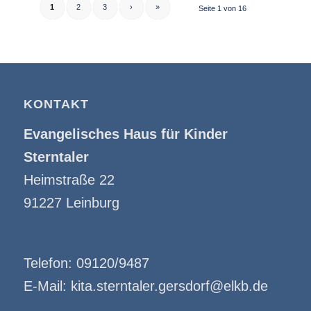
1
2
3
›
»
Seite 1 von 16
KONTAKT
Evangelisches Haus für Kinder
Sterntaler
Heimstraße 22
91227 Leinburg
Telefon:
09120/9487
E-Mail:
kita.sterntaler.gersdorf@elkb.de